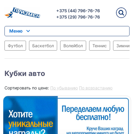
+375 (44) 796-76-76
+375 (29) 796-76-76
Меню
Футбол
Баскетбол
Волейбол
Теннис
Зимние 
Кубки авто
Сортировать по цене:
По убыванию
По возрастанию