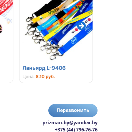
Ланьярд L-9406
Медаль М-
Цена:
8.10 руб.
Цена:
12.00 ру
Перезвонить
prizman.by@yandex.by
+375 (44) 796-76-76